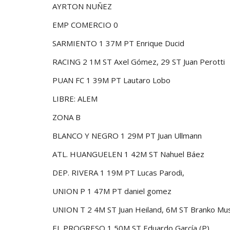
AYRTON NUÑEZ
EMP COMERCIO 0
SARMIENTO 1 37M PT Enrique Ducid
RACING 2 1M ST Axel Gómez, 29 ST Juan Perotti
PUAN FC 1 39M PT Lautaro Lobo
LIBRE: ALEM
ZONA B
BLANCO Y NEGRO 1 29M PT Juan Ullmann
ATL. HUANGUELEN 1 42M ST Nahuel Báez
DEP. RIVERA 1 19M PT Lucas Parodi,
UNION P 1 47M PT daniel gomez
UNION T 2 4M ST Juan Heiland, 6M ST Branko Mus
EL PROGRESO 1 50M ST Eduardo García (P)