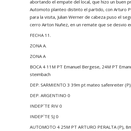
abortando el empate del local, que hizo un buen 
Automoto planteo distinto el partido, con Arturo
para la visita, Julian Werner de cabeza puso el se
cerro Airton Nuñez, en un remate que se desvio en
FECHA 11.
ZONA A.
ZONA A
BOCA 4 11M PT Emanuel Bergese, 24M PT Emanue
steimbach
DEP. SARMIENTO 3 39m pt mateo safenreiter (P),
DEP. ARGENTINO 0
INDEP`TE RIV 0
INDEP`TE SJ 0
AUTOMOTO 4 25M PT ARTURO PERALTA (P), 8m st