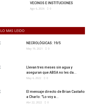
VECINOS E INSTITUCIONES
Ago 6, 2026
0
LO MAS LEIDO
NECROLÓGICAS: 19/5
May 19, 2021
0
Llevan tres meses sin agua y
aseguran que ABSA no les da...
May 6, 2022
0
El mensaje directo de Brian Castaño
a Charlo: "Lo voy a...
Abr 22, 2022
0