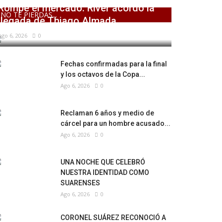
Rompe el mercado: River acordó la
NO TE PIERDAS...
llegada de Thiago Almada
Ago 6, 2026
0
Fechas confirmadas para la final
y los octavos de la Copa...
Ago 6, 2026
0
Reclaman 6 años y medio de
cárcel para un hombre acusado...
Ago 6, 2026
0
UNA NOCHE QUE CELEBRÓ
NUESTRA IDENTIDAD COMO
SUARENSES
Ago 6, 2026
0
CORONEL SUÁREZ RECONOCIÓ A