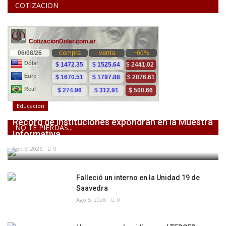
COTIZACION
Educacion
Récord de instituciones expondrán en la Muestra
NO TE PIERDAS...
Informativa...
Ago 5, 2026
0
Falleció un interno en la Unidad 19 de
Saavedra
Ago 5, 2026
0