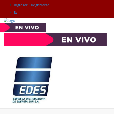
Ingresar
/
Registrarse