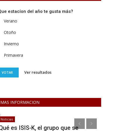
Que estacíon del año te gusta más?
Verano
Otoño
Invierno
Primavera
Ver resultados
VOTAR
MAS INFORMACION
Noticias
Tecnologia y Ci
Qué es ISIS-K, el grupo que se
Plantas que