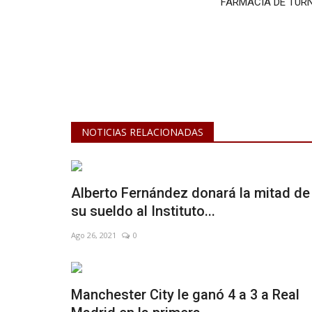
FARMACIA DE TUR
NOTICIAS RELACIONADAS
Alberto Fernández donará la mitad de
su sueldo al Instituto...
Ago 26, 2021
0
Deporte
Manchester City le ganó 4 a 3 a Real
 se viene un fuerte
Se juega la 7ma fecha del Aper