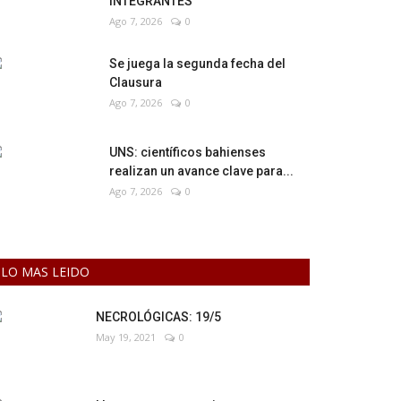
INTEGRANTES
Ago 7, 2026
0
Se juega la segunda fecha del
Clausura
Ago 7, 2026
0
UNS: científicos bahienses
realizan un avance clave para...
Ago 7, 2026
0
LO MAS LEIDO
NECROLÓGICAS: 19/5
May 19, 2021
0