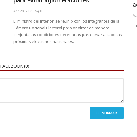
para evitar aglomeraciones...
Universidad de La Plata...
a
Abr 28, 2021
0
Abr 28, 2022
0
Ag
El ministro del Interior, se reunió con los integrantes de la
La
Cámara Nacional Electoral para analizar de manera
conjunta las condiciones necesarias para llevar a cabo las
próximas elecciones nacionales.
FACEBOOK (
0
)
CONFIRMAR