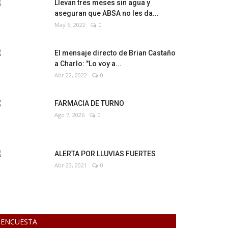
Llevan tres meses sin agua y
aseguran que ABSA no les da...
May 6, 2022
0
El mensaje directo de Brian Castaño
a Charlo: "Lo voy a...
Abr 22, 2022
0
FARMACIA DE TURNO
Ago 7, 2026
0
ALERTA POR LLUVIAS FUERTES
Abr 23, 2021
0
ENCUESTA