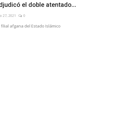
djudicó el doble atentado...
coronaviru
o 27, 2021
0
Dic 29, 2021
0
 filial afgana del Estado Islámico