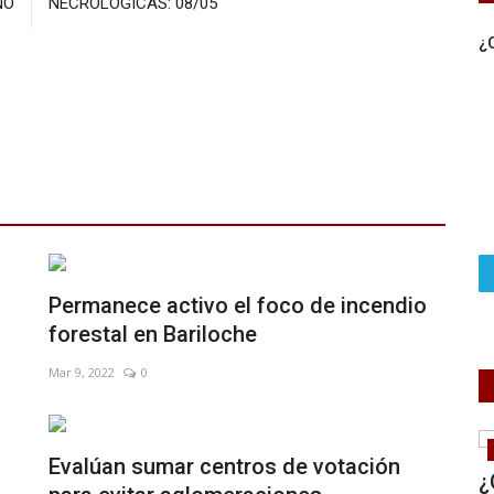
NO
NECROLOGICAS: 08/05
¿
Permanece activo el foco de incendio
forestal en Bariloche
Mar 9, 2022
0
Educacion
Evalúan sumar centros de votación
tura
La Facultad de Periodismo de la
¿