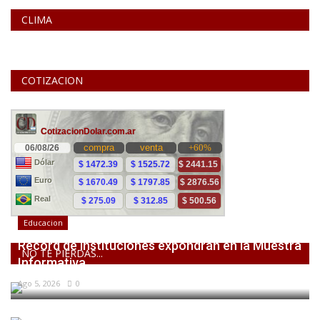
CLIMA
COTIZACION
Educacion
Récord de instituciones expondrán en la Muestra
NO TE PIERDAS...
Informativa...
Ago 5, 2026
0