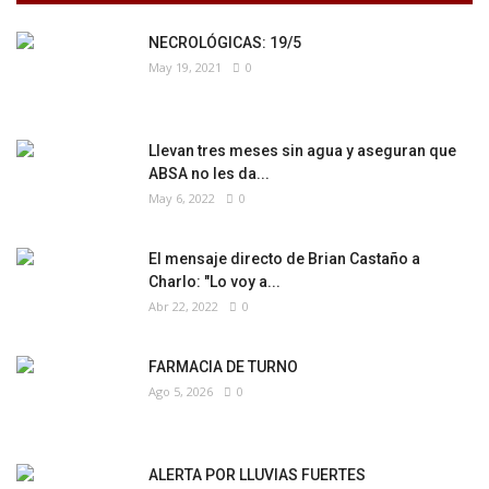
NECROLÓGICAS: 19/5
May 19, 2021
0
Llevan tres meses sin agua y aseguran que
ABSA no les da...
May 6, 2022
0
El mensaje directo de Brian Castaño a
Charlo: "Lo voy a...
Abr 22, 2022
0
FARMACIA DE TURNO
Ago 5, 2026
0
ALERTA POR LLUVIAS FUERTES