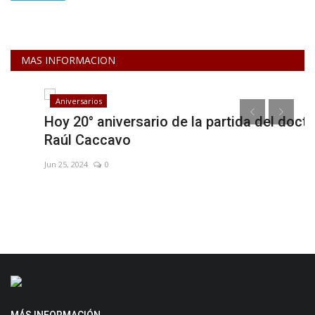
MAS INFORMACION
Aniversarios
Hoy 20° aniversario de la partida del doctor
C
Raúl Caccavo
C
Jun 25, 2024
0
Ab