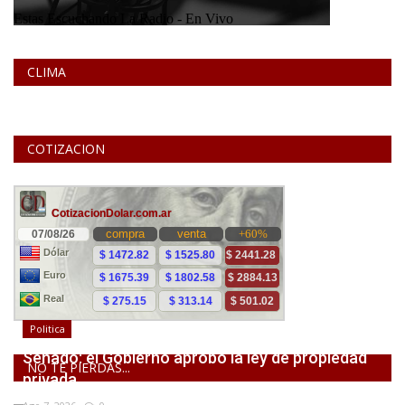
CLIMA
COTIZACION
Politica
Senado: el Gobierno aprobó la ley de propiedad
NO TE PIERDAS...
privada,...