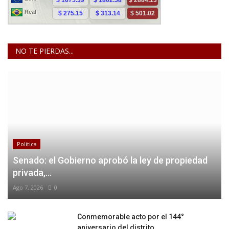
NO TE PIERDAS...
Politica
Senado: el Gobierno aprobó la ley de propiedad
privada,...
Ago 7, 2026
0
Conmemorable acto por el 144°
aniversario del distrito