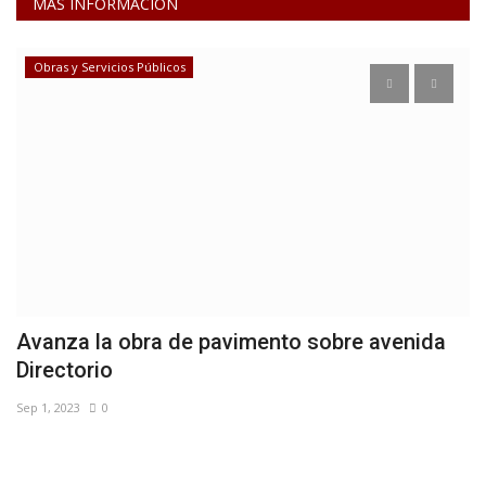
MAS INFORMACION
Obras y Servicios Públicos
o
Avanza la obra de pavimento sobre avenida
I
Directorio
m
Sep 1, 2023
0
Oc