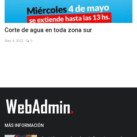
Corte de agua en toda zona sur
D
n
May 4, 2022
0
No
MÁS INFORMACIÓN