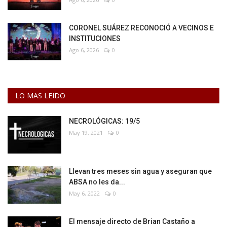
CORONEL SUÁREZ RECONOCIÓ A VECINOS E
INSTITUCIONES
Ago 6, 2026
0
LO MAS LEIDO
NECROLÓGICAS: 19/5
May 19, 2021
0
Llevan tres meses sin agua y aseguran que
ABSA no les da...
May 6, 2022
0
El mensaje directo de Brian Castaño a