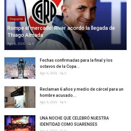
Deporte
Rompe el mercado: River acordó la llegada de
Thiago Almada
Ago 6, 2026
0
Fechas confirmadas para la final y los
octavos de la Copa...
Ago 6, 2026
0
Reclaman 6 años y medio de cárcel para un
hombre acusado...
Ago 6, 2026
0
UNA NOCHE QUE CELEBRÓ NUESTRA
IDENTIDAD COMO SUARENSES
Ago 6, 2026
0