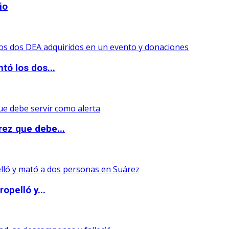
io
tó los dos...
rez que debe...
opelló y...