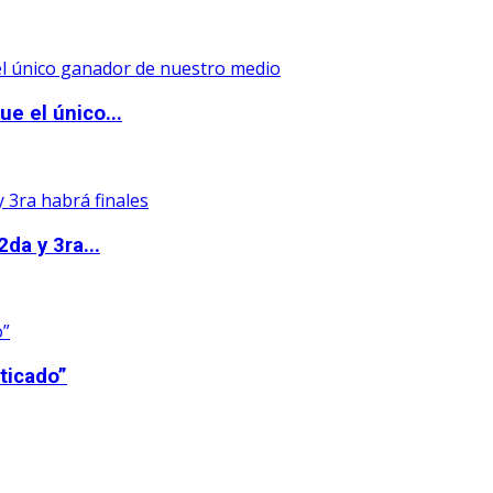
e el único...
da y 3ra...
ticado”