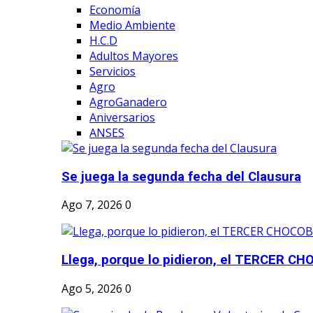
Economía
Medio Ambiente
H.C.D
Adultos Mayores
Servicios
Agro
AgroGanadero
Aniversarios
ANSES
Se juega la segunda fecha del Clausura
Ago 7, 2026
0
Llega, porque lo pidieron, el TERCER CH
Ago 5, 2026
0