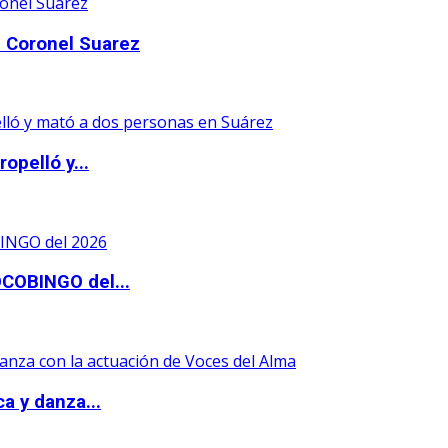
 Coronel Suarez
opelló y...
OCOBINGO del...
a y danza...