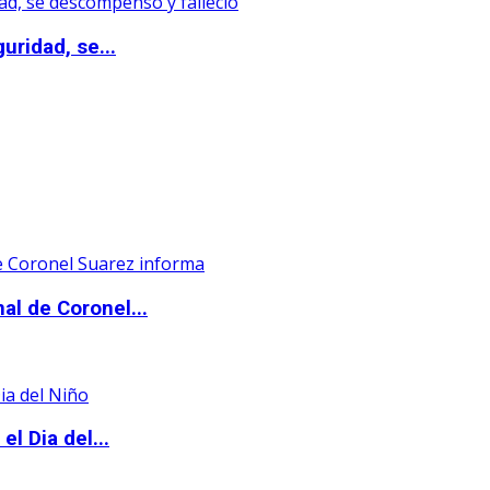
uridad, se...
al de Coronel...
l Dia del...