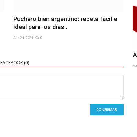
Puchero bien argentino: receta fácil e
ideal para los días...
Abr 24, 2024
0
incautó
La trama del crimen en la ruta 3:
A
investigan a la "madrastra"
FACEBOOK (
0
)
Ab
Ago 2, 2023
0
CONFIRMAR