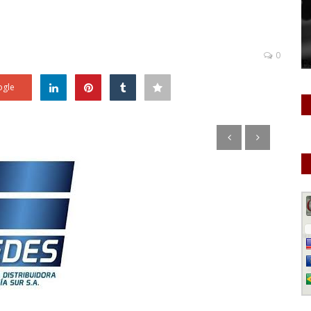
0
gle