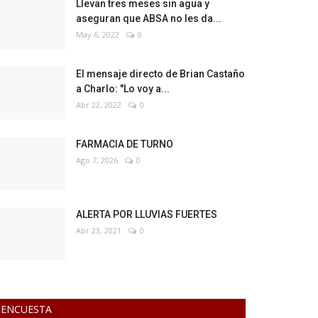
Llevan tres meses sin agua y
aseguran que ABSA no les da...
May 6, 2022
0
El mensaje directo de Brian Castaño
a Charlo: "Lo voy a...
Abr 22, 2022
0
FARMACIA DE TURNO
Ago 7, 2026
0
ALERTA POR LLUVIAS FUERTES
Abr 23, 2021
0
ENCUESTA