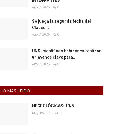
INTEGRANTES
Ago 7, 2026
0
Se juega la segunda fecha del
Clausura
Ago 7, 2026
0
UNS: científicos bahienses realizan
un avance clave para...
Ago 7, 2026
0
LO MAS LEIDO
NECROLÓGICAS: 19/5
May 19, 2021
0