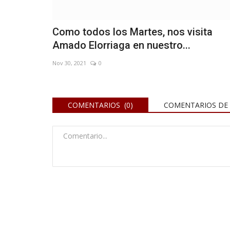
Como todos los Martes, nos visita
Amado Elorriaga en nuestro...
Nov 30, 2021
0
La Justicia de Estados Unidos 
cantidad de
el celular de Chiqui...
 pacientes...
COMENTARIOS (0)
COMENTARIOS DE 
Jul 22, 2026
0