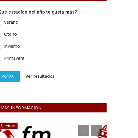
Que estacíon del año te gusta más?
Verano
Otoño
Invierno
Primavera
Ver resultados
VOTAR
MAS INFORMACION
Servicios
Policiales y Judi