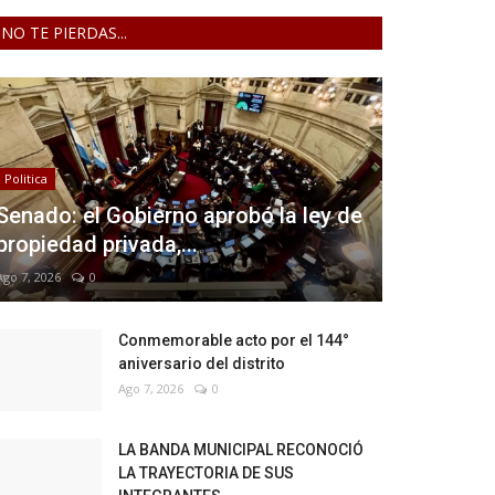
NO TE PIERDAS...
Politica
Senado: el Gobierno aprobó la ley de
propiedad privada,...
Ago 7, 2026
0
Conmemorable acto por el 144°
aniversario del distrito
Ago 7, 2026
0
LA BANDA MUNICIPAL RECONOCIÓ
LA TRAYECTORIA DE SUS