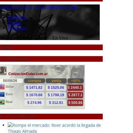
LIMA
OTIZACION
O TE PIERDAS...