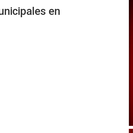
unicipales en
E