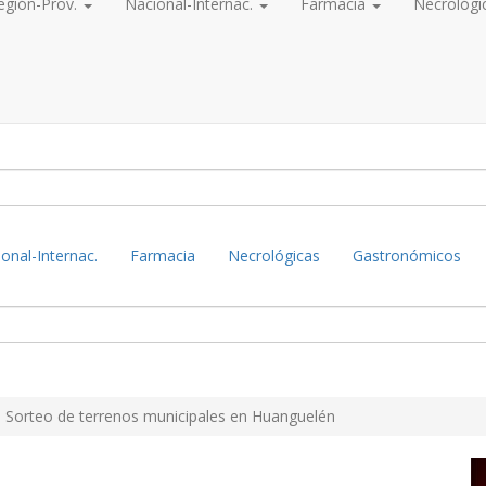
egión-Prov.
Nacional-Internac.
Farmacia
Necrológi
onal-Internac.
Farmacia
Necrológicas
Gastronómicos
Sorteo de terrenos municipales en Huanguelén