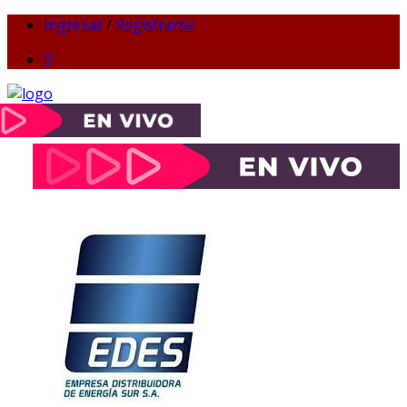
Ingresar
/
Registrarse