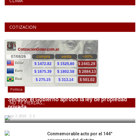
CLIMA
COTIZACION
Politica
Senado: el Gobierno aprobó la ley de propiedad
NO TE PIERDAS...
privada,...
Ago 7, 2026
0
Conmemorable acto por el 144°