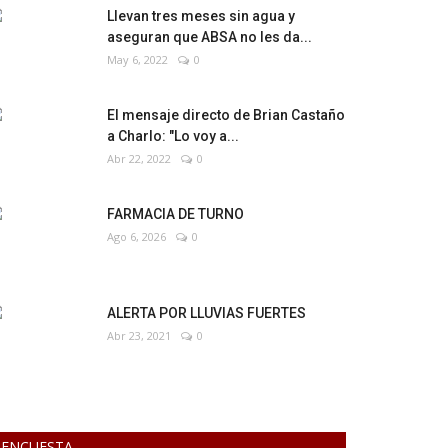
Llevan tres meses sin agua y
aseguran que ABSA no les da...
May 6, 2022
0
El mensaje directo de Brian Castaño
a Charlo: "Lo voy a...
Abr 22, 2022
0
FARMACIA DE TURNO
Ago 6, 2026
0
ALERTA POR LLUVIAS FUERTES
Abr 23, 2021
0
ENCUESTA