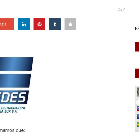
0
gle
ormamos que: