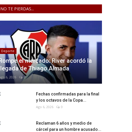
NO TE PIERDAS...
Deporte
Rompe el mercado: River acordó la
llegada de Thiago Almada
Ago 6, 2026
0
Fechas confirmadas para la final
y los octavos de la Copa...
Ago 6, 2026
0
Reclaman 6 años y medio de
cárcel para un hombre acusado...