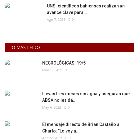
UNS: científicos bahienses realizan un
avance clave para...
Ago 7, 2026
0
LO MAS LEIDO
NECROLÓGICAS: 19/5
May 19, 2021
0
Llevan tres meses sin agua y aseguran que
ABSA no les da...
May 6, 2022
0
El mensaje directo de Brian Castaño a
Charlo: "Lo voy a...
Abr 22, 2022
0