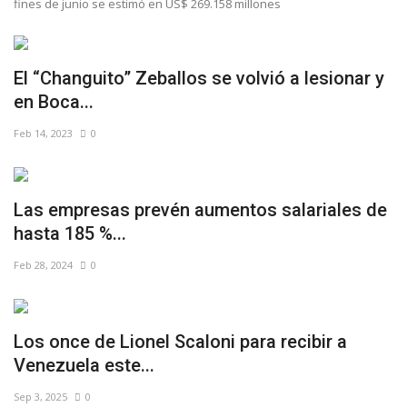
fines de junio se estimó en US$ 269.158 millones
El “Changuito” Zeballos se volvió a lesionar y
en Boca...
Feb 14, 2023
0
Las empresas prevén aumentos salariales de
hasta 185 %...
Feb 28, 2024
0
Los once de Lionel Scaloni para recibir a
Venezuela este...
Sep 3, 2025
0