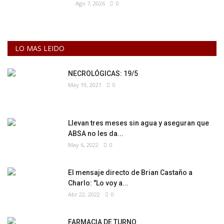
Ago 7, 2026
0
LO MAS LEIDO
NECROLÓGICAS: 19/5
May 19, 2021
0
Llevan tres meses sin agua y aseguran que
ABSA no les da...
May 6, 2022
0
El mensaje directo de Brian Castaño a
Charlo: "Lo voy a...
Abr 22, 2022
0
FARMACIA DE TURNO