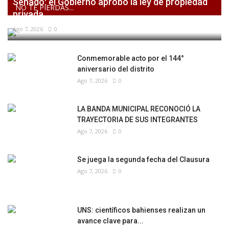
Senado: el Gobierno aprobó la ley de propiedad
NO TE PIERDAS...
privada,...
Ago 7, 2026
0
Conmemorable acto por el 144°
aniversario del distrito
Ago 7, 2026
0
LA BANDA MUNICIPAL RECONOCIÓ LA
TRAYECTORIA DE SUS INTEGRANTES
Ago 7, 2026
0
Se juega la segunda fecha del Clausura
Ago 7, 2026
0
UNS: científicos bahienses realizan un
avance clave para...