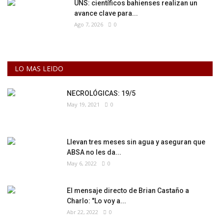
UNS: científicos bahienses realizan un
avance clave para...
Ago 7, 2026
0
LO MAS LEIDO
NECROLÓGICAS: 19/5
May 19, 2021
0
Llevan tres meses sin agua y aseguran que
ABSA no les da...
May 6, 2022
0
El mensaje directo de Brian Castaño a
Charlo: "Lo voy a...
Abr 22, 2022
0