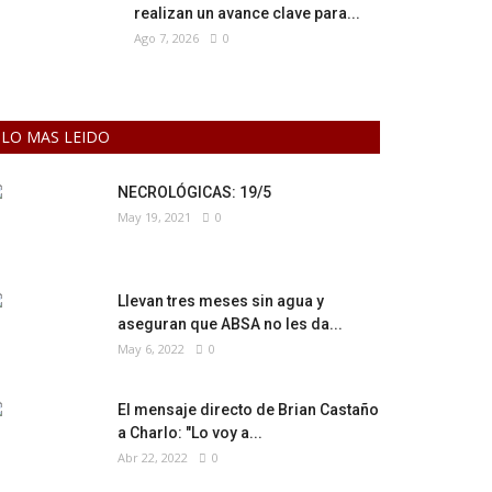
realizan un avance clave para...
Ago 7, 2026
0
LO MAS LEIDO
NECROLÓGICAS: 19/5
May 19, 2021
0
Llevan tres meses sin agua y
aseguran que ABSA no les da...
May 6, 2022
0
El mensaje directo de Brian Castaño
a Charlo: "Lo voy a...
Abr 22, 2022
0