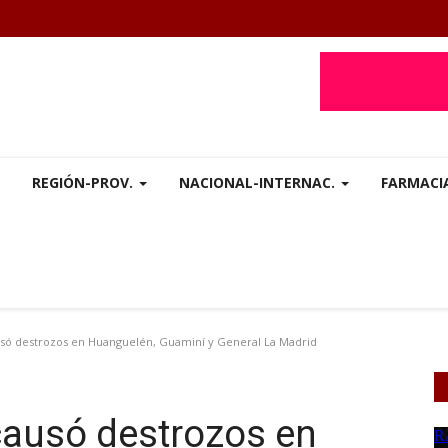
REGIÓN-PROV.
NACIONAL-INTERNAC.
FARMACI
só destrozos en Huanguelén, Guaminí y General La Madrid
causó destrozos en