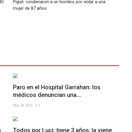
NO
Pigüé: condenaron a un hombre por violar a una
mujer de 87 años
Paro en el Hospital Garrahan: los
médicos denuncian una...
May 28, 2025
0
o
Todos por Luci: tiene 3 años, la viene