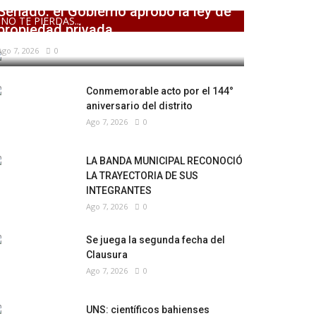
Senado: el Gobierno aprobó la ley de
NO TE PIERDAS...
propiedad privada,...
Ago 7, 2026
0
Conmemorable acto por el 144°
aniversario del distrito
Ago 7, 2026
0
LA BANDA MUNICIPAL RECONOCIÓ
LA TRAYECTORIA DE SUS
INTEGRANTES
Ago 7, 2026
0
Se juega la segunda fecha del
Clausura
Ago 7, 2026
0
UNS: científicos bahienses