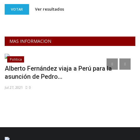
Ver resultados
VOTAR
MAS INFORMACION
Politica
Alberto Fernández viaja a Perú para la
L
asunción de Pedro...
a
Jul 27, 2021
0
En