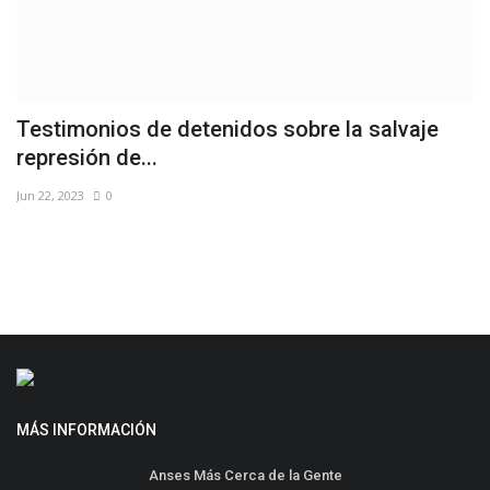
Testimonios de detenidos sobre la salvaje
H
represión de...
O
Jun 22, 2023
0
No
MÁS INFORMACIÓN
Anses Más Cerca de la Gente