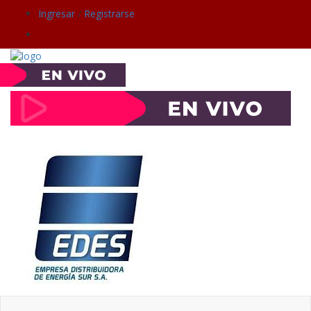
Ingresar
/
Registrarse