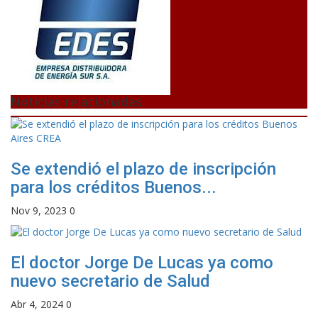
Noticias relacionadas
Se extendió el plazo de inscripción
para los créditos Buenos...
Nov 9, 2023
0
El doctor Jorge De Lucas ya como
nuevo secretario de Salud
Abr 4, 2024
0