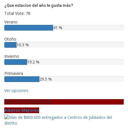
¿Que estacíon del año te gusta más?
Total Vote: 78
Verano
41 %
Otoño
10.3 %
Invierno
19.2 %
Primavera
29.5 %
Ver opciones
MAS INFORMACION
Adultos Mayores