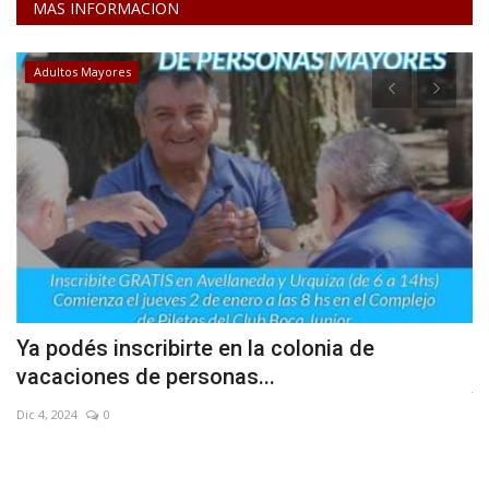
MAS INFORMACION
Adultos Mayores
Ya podés inscribirte en la colonia de
N
vacaciones de personas...
Jul
Dic 4, 2024
0