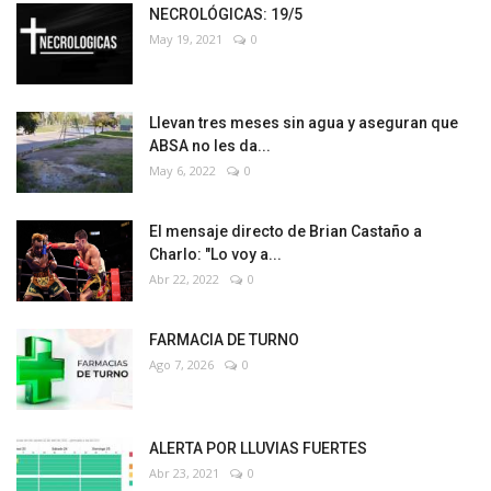
NECROLÓGICAS: 19/5
May 19, 2021
0
Llevan tres meses sin agua y aseguran que
ABSA no les da...
May 6, 2022
0
El mensaje directo de Brian Castaño a
Charlo: "Lo voy a...
Abr 22, 2022
0
FARMACIA DE TURNO
Ago 7, 2026
0
ALERTA POR LLUVIAS FUERTES
Abr 23, 2021
0