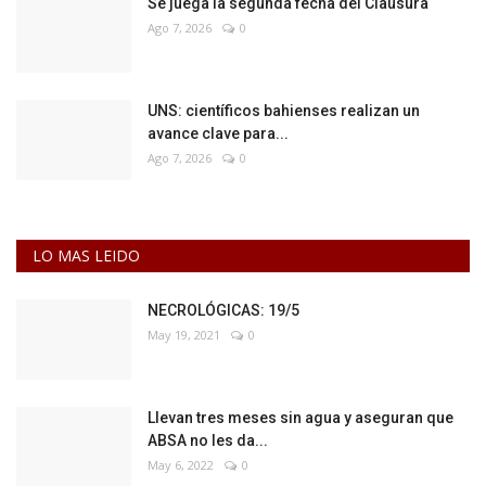
Se juega la segunda fecha del Clausura
Ago 7, 2026
0
UNS: científicos bahienses realizan un
avance clave para...
Ago 7, 2026
0
LO MAS LEIDO
NECROLÓGICAS: 19/5
May 19, 2021
0
Llevan tres meses sin agua y aseguran que
ABSA no les da...
May 6, 2022
0