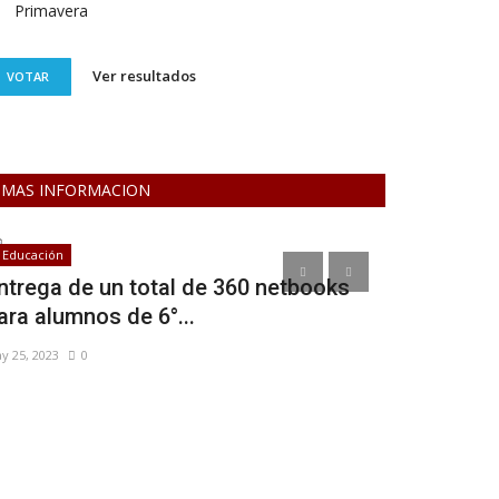
Primavera
Ver resultados
VOTAR
MAS INFORMACION
Educación
Turismo y Luga
ntrega de un total de 360 netbooks
Turismo in
ara alumnos de 6°...
Epecuén sum
y 25, 2023
0
Ene 16, 2023
0