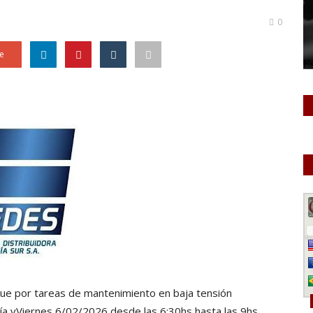
0
e
que por tareas de mantenimiento en baja tensión
 día vViernes 6/02/2026 desde las 6:30hs hasta las 9hs.