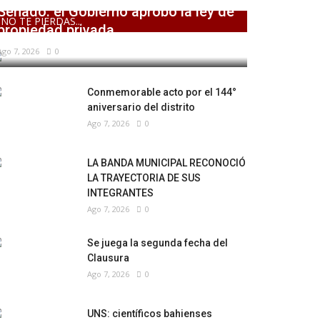
Senado: el Gobierno aprobó la ley de
NO TE PIERDAS...
propiedad privada,...
Ago 7, 2026
0
Conmemorable acto por el 144°
aniversario del distrito
Ago 7, 2026
0
LA BANDA MUNICIPAL RECONOCIÓ
LA TRAYECTORIA DE SUS
INTEGRANTES
Ago 7, 2026
0
Se juega la segunda fecha del
Clausura
Ago 7, 2026
0
UNS: científicos bahienses