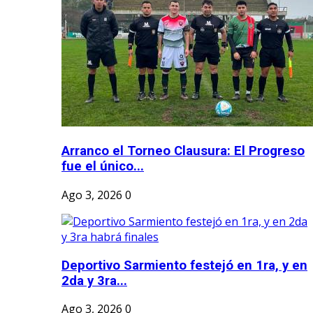
Arranco el Torneo Clausura: El Progreso
fue el único...
Ago 3, 2026
0
Deportivo Sarmiento festejó en 1ra, y en
2da y 3ra...
Ago 3, 2026
0