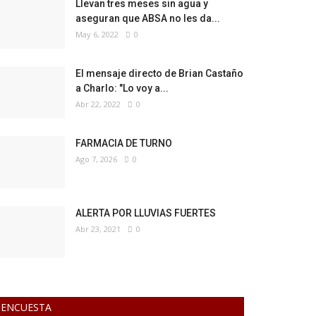
Llevan tres meses sin agua y
aseguran que ABSA no les da...
May 6, 2022
0
El mensaje directo de Brian Castaño
a Charlo: "Lo voy a...
Abr 22, 2022
0
FARMACIA DE TURNO
Ago 7, 2026
0
ALERTA POR LLUVIAS FUERTES
Abr 23, 2021
0
ENCUESTA