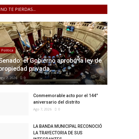
NO TE PIERDAS...
Politica
Senado: el Gobierno aprobó la ley de
propiedad privada,...
Ago 7, 2026
0
Conmemorable acto por el 144°
aniversario del distrito
Ago 7, 2026
0
LA BANDA MUNICIPAL RECONOCIÓ
LA TRAYECTORIA DE SUS