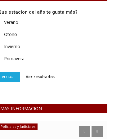
Que estacíon del año te gusta más?
Verano
Otoño
Invierno
Primavera
Ver resultados
VOTAR
MAS INFORMACION
Policiales y Judiciales
Deporte