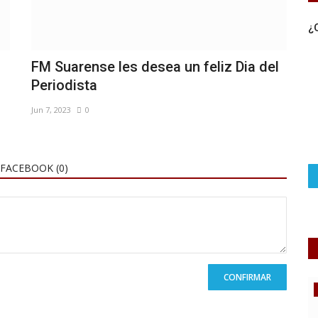
¿
FM Suarense les desea un feliz Dia del
Periodista
Jun 7, 2023
0
FACEBOOK (
0
)
CONFIRMAR
Noticias