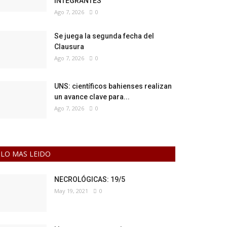
INTEGRANTES
Ago 7, 2026
0
Se juega la segunda fecha del
Clausura
Ago 7, 2026
0
UNS: científicos bahienses realizan
un avance clave para...
Ago 7, 2026
0
LO MAS LEIDO
NECROLÓGICAS: 19/5
May 19, 2021
0