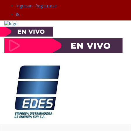
Ingresar
/
Registrarse