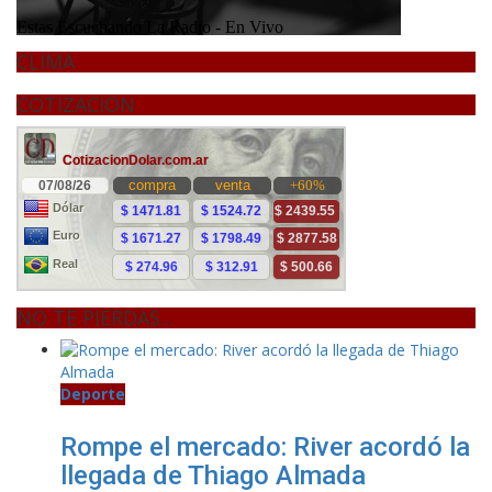
CLIMA
COTIZACION
NO TE PIERDAS...
Deporte
Rompe el mercado: River acordó la
llegada de Thiago Almada