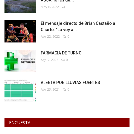
ABSA no les da...
May 6, 2022
0
El mensaje directo de Brian Castaño a
Charlo: "Lo voy a...
Abr 22, 2022
0
FARMACIA DE TURNO
Ago 7, 2026
0
ALERTA POR LLUVIAS FUERTES
Abr 23, 2021
0
ENCUESTA