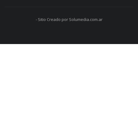
- Sitio Creado por Solumedia.com.ar