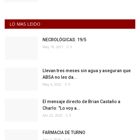
LO MAS LEIDO
NECROLÓGICAS: 19/5
May 19, 2021
0
Llevan tres meses sin agua y aseguran que
ABSA no les da...
May 6, 2022
0
El mensaje directo de Brian Castaño a
Charlo: "Lo voy a...
Abr 22, 2022
0
FARMACIA DE TURNO
Ago 7, 2026
0