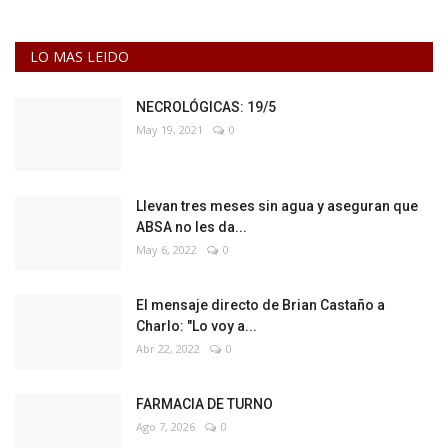
LO MAS LEIDO
NECROLÓGICAS: 19/5
May 19, 2021
0
Llevan tres meses sin agua y aseguran que
ABSA no les da...
May 6, 2022
0
El mensaje directo de Brian Castaño a
Charlo: "Lo voy a...
Abr 22, 2022
0
FARMACIA DE TURNO
Ago 7, 2026
0