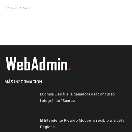
Abr 21, 2022
0
Ag
MÁS INFORMACIÓN
Ludmila Lies fue la ganadora del concurso
fotográfico “Suárez...
El Intendente Ricardo Moccero recibió a la Jefa
Regional...