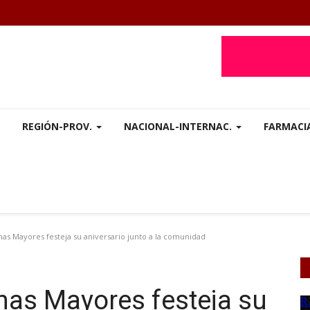
REGIÓN-PROV.
NACIONAL-INTERNAC.
FARMACI
as Mayores festeja su aniversario junto a la comunidad
nas Mayores festeja su