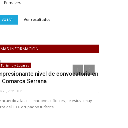
Primavera
Ver resultados
VOTAR
MAS INFORMACION
Turismo y Lugares
Educacion
mpresionante nivel de convocatoria en
¿Cómo es la
a Comarca Serrana
Universida
v 23, 2021
0
Jun 30, 2025
0
 acuerdo a las estimaciones oficiales, se estuvo muy
rca del 100? ocupación turística