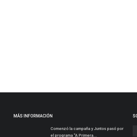
MÁS INFORMACIÓN
S
Comenzó la campaña y Juntos pasó por
el programa ''A Primera...