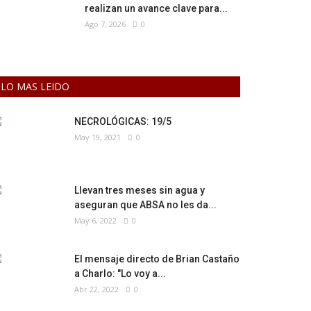
realizan un avance clave para...
Ago 7, 2026
0
LO MAS LEIDO
NECROLÓGICAS: 19/5
May 19, 2021
0
Llevan tres meses sin agua y
aseguran que ABSA no les da...
May 6, 2022
0
El mensaje directo de Brian Castaño
a Charlo: "Lo voy a...
Abr 22, 2022
0