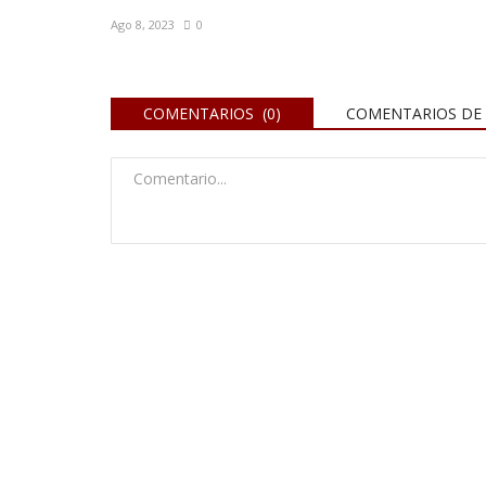
Ago 8, 2023
0
COMENTARIOS (0)
COMENTARIOS DE 
Policiales y Judiciales
 pringlense tiene
Una mujer fue aprehendida en
Patagones con un kilo y medio..
Oct 26, 2022
0