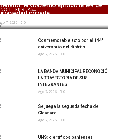
Senado: el Gobierno aprobó la ley de
NO TE PIERDAS...
propiedad privada,...
Ago 7, 2026
0
Conmemorable acto por el 144°
aniversario del distrito
Ago 7, 2026
0
LA BANDA MUNICIPAL RECONOCIÓ
LA TRAYECTORIA DE SUS
INTEGRANTES
Ago 7, 2026
0
Se juega la segunda fecha del
Clausura
Ago 7, 2026
0
UNS: científicos bahienses