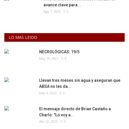
avance clave para...
Ago 7, 2026
0
LO MAS LEIDO
NECROLÓGICAS: 19/5
May 19, 2021
0
Llevan tres meses sin agua y aseguran que
ABSA no les da...
May 6, 2022
0
El mensaje directo de Brian Castaño a
Charlo: "Lo voy a...
Abr 22, 2022
0