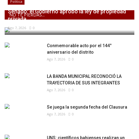
Politica
Senado: el Gobierno aprobó la ley de propiedad
NO TE PIERDAS...
privada,...
Ago 7, 2026
0
Conmemorable acto por el 144°
aniversario del distrito
Ago 7, 2026
0
LA BANDA MUNICIPAL RECONOCIÓ LA
TRAYECTORIA DE SUS INTEGRANTES
Ago 7, 2026
0
Se juega la segunda fecha del Clausura
Ago 7, 2026
0
UNS: científicos bahienses realizan un