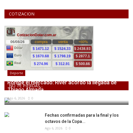
COTIZACION
Deporte
Rompe el mercado: River acordó la llegada de
NO TE PIERDAS...
Thiago Almada
Ago 6, 2026
0
Fechas confirmadas para la final y los
octavos de la Copa...
Ago 6, 2026
0