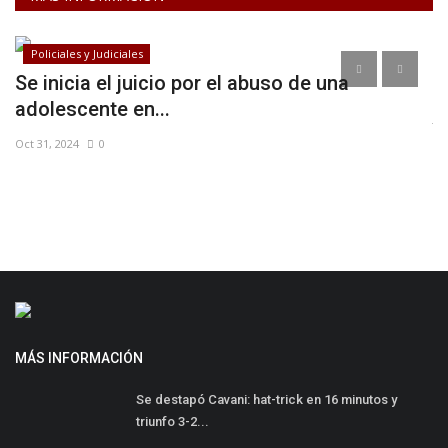
Policiales y Judiciales
Se inicia el juicio por el abuso de una
T
adolescente en...
Jul
Oct 31, 2024
0
MÁS INFORMACIÓN
Se destapó Cavani: hat-trick en 16 minutos y
triunfo 3-2...