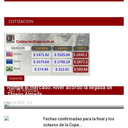
COTIZACION
Deporte
Rompe el mercado: River acordó la llegada de
NO TE PIERDAS...
Thiago Almada
Ago 6, 2026
0
Fechas confirmadas para la final y los
octavos de la Copa...