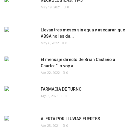
NECROLÓGICAS: 19/5
May 19, 2021
0
Llevan tres meses sin agua y aseguran que
ABSA no les da...
May 6, 2022
0
El mensaje directo de Brian Castaño a
Charlo: "Lo voy a...
Abr 22, 2022
0
FARMACIA DE TURNO
Ago 6, 2026
0
ALERTA POR LLUVIAS FUERTES
Abr 23, 2021
0