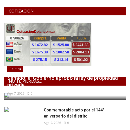
COTIZACION
Politica
Senado: el Gobierno aprobó la ley de propiedad
NO TE PIERDAS...
privada,...
Ago 7, 2026
0
Conmemorable acto por el 144°
aniversario del distrito
Ago 7, 2026
0