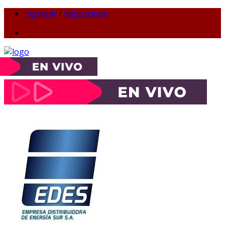
Ingresar
/
Registrarse