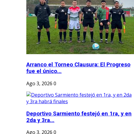
Arranco el Torneo Clausura: El Progreso
fue el único...
Ago 3, 2026
0
Deportivo Sarmiento festejó en 1ra, y en
2da y 3ra...
Ago 3, 2026
0