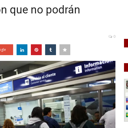
ron que no podrán
0
gle