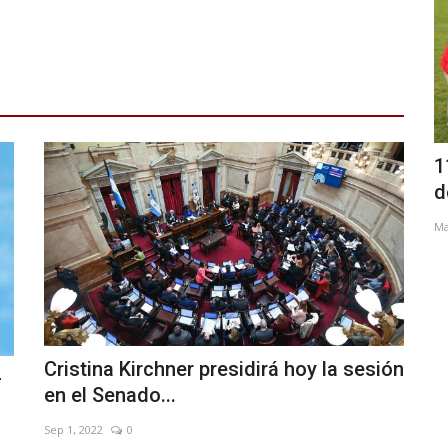
Choque, incendio y corte de tránsito en
nidad⠀
1
la ruta nacional...
d
Ene 8, 2026
0
Ma
Cristina Kirchner presidirá hoy la sesión
–
en el Senado...
Sep 1, 2022
0