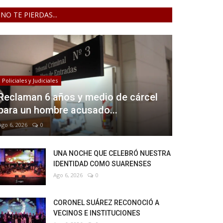
NO TE PIERDAS...
Policiales y Judiciales
Reclaman 6 años y medio de cárcel
para un hombre acusado...
Ago 6, 2026
0
UNA NOCHE QUE CELEBRÓ NUESTRA
IDENTIDAD COMO SUARENSES
Ago 6, 2026
0
CORONEL SUÁREZ RECONOCIÓ A
VECINOS E INSTITUCIONES