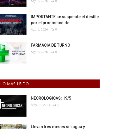
Ago 6, 2026
0
IMPORTANTE se suspende el desfile
por el pronóstico de...
Ago 6, 2026
0
FARMACIA DE TURNO
Ago 6, 2026
0
LO MAS LEIDO
NECROLÓGICAS: 19/5
May 19, 2021
0
Llevan tres meses sin agua y