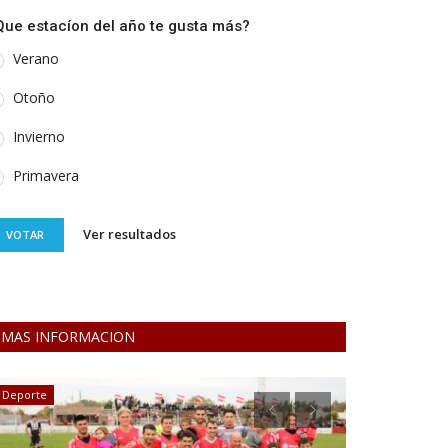
Que estacíon del año te gusta más?
Verano
Otoño
Invierno
Primavera
Ver resultados
VOTAR
MAS INFORMACION
Deporte
Economía