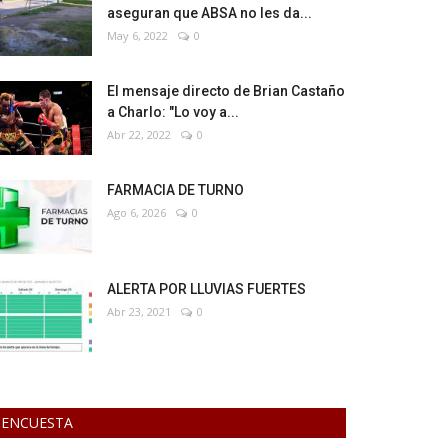
aseguran que ABSA no les da...
May 6, 2022
0
El mensaje directo de Brian Castaño
a Charlo: "Lo voy a...
Abr 22, 2022
0
FARMACIA DE TURNO
Ago 6, 2026
0
ALERTA POR LLUVIAS FUERTES
Abr 23, 2021
0
ENCUESTA