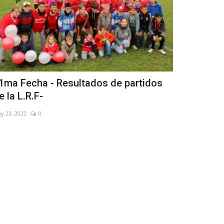
Entró en vi
1ma Fecha - Resultados de partidos
desregulac
e la L.R.F-
Dic 29, 2023
0
y 23, 2022
0