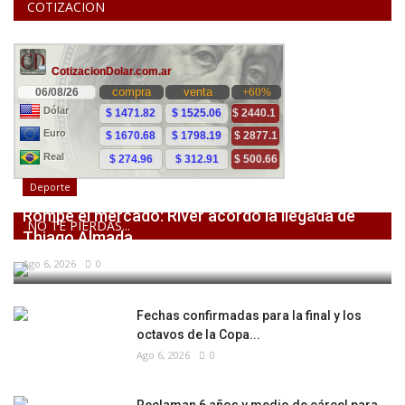
COTIZACION
Deporte
Rompe el mercado: River acordó la llegada de
NO TE PIERDAS...
Thiago Almada
Ago 6, 2026
0
Fechas confirmadas para la final y los
octavos de la Copa...
Ago 6, 2026
0
Reclaman 6 años y medio de cárcel para