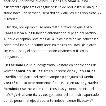
apellidos. Y distintos puestos. Si
Gonzalo Montie
l está
físicamente apto tras el esguince leve de rodilla izquierda que
sufrió hace una semana, será titular. Y ahí, las fijas son siete. ¿Y
el resto?
El hincha, por ejemplo, se manifestó a favor de que
Enzo
Pérez
vuelva a la titularidad entendiendo el peso del partido.
Aunque el capitán lleva más de 40 días fuera de las canchas: el
corte profundo que sufrió ante Palmeiras en Brasil (le dieron
siete puntos) y el posterior acondicionamiento físico lo
relegaron.
Sin
Facundo Colidio
, desgarrado, ¿estará en condiciones de
volver
Sebastián Driussi
tras su distensión? ¿
Juan Carlos
Portillo
será parte del mediocampo? ¿O seguirá allí
Kevin
Castaño
en su peor momento futbolístico en River? ¿
Nacho
Fernández
se mete por características y conocimiento del
paño? ¿Y
Giuliano Galoppo
, goleador del semestre apuntado
por su penal mal ejecutado ante Independiente Rivadavia?