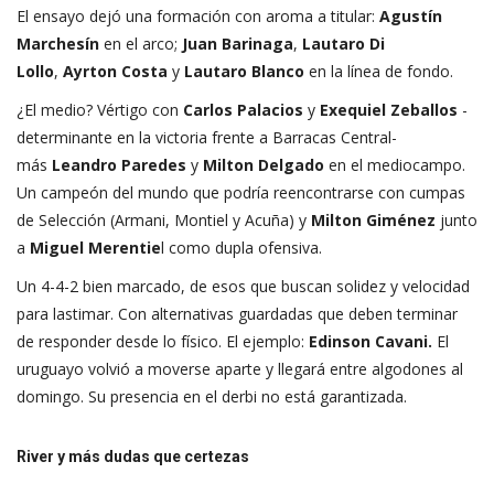
El ensayo dejó una formación con aroma a titular:
Agustín
Marchesín
en el arco;
Juan Barinaga
,
Lautaro Di
Lollo
,
Ayrton Costa
y
Lautaro Blanco
en la línea de fondo.
¿El medio? Vértigo con
Carlos Palacios
y
Exequiel Zeballos
-
determinante en la victoria frente a Barracas Central-
más
Leandro Paredes
y
Milton Delgado
en el mediocampo.
Un campeón del mundo que podría reencontrarse con cumpas
de Selección (Armani, Montiel y Acuña) y
Milton Giménez
junto
a
Miguel Merentie
l como dupla ofensiva.
Un 4-4-2 bien marcado, de esos que buscan solidez y velocidad
para lastimar. Con alternativas guardadas que deben terminar
de responder desde lo físico. El ejemplo:
Edinson Cavani.
El
uruguayo volvió a moverse aparte y llegará entre algodones al
domingo. Su presencia en el derbi no está garantizada.
River y más dudas que certezas