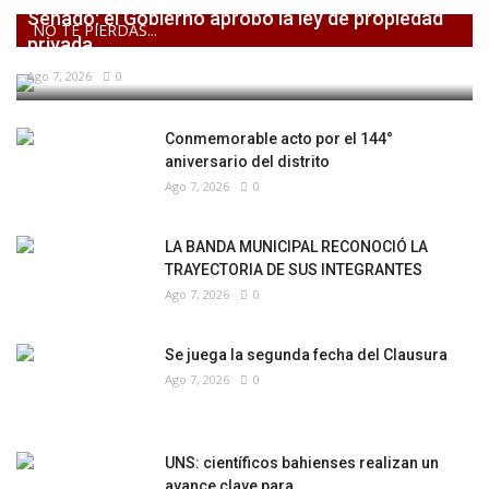
Senado: el Gobierno aprobó la ley de propiedad
NO TE PIERDAS...
privada,...
Ago 7, 2026
0
Conmemorable acto por el 144°
aniversario del distrito
Ago 7, 2026
0
LA BANDA MUNICIPAL RECONOCIÓ LA
TRAYECTORIA DE SUS INTEGRANTES
Ago 7, 2026
0
Se juega la segunda fecha del Clausura
Ago 7, 2026
0
UNS: científicos bahienses realizan un
avance clave para...