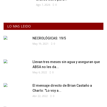
Ago 7, 2026
0
LO MAS LEIDO
NECROLÓGICAS: 19/5
May 19, 2021
0
Llevan tres meses sin agua y aseguran que
ABSA no les da...
May 6, 2022
0
El mensaje directo de Brian Castaño a
Charlo: "Lo voy a...
Abr 22, 2022
0