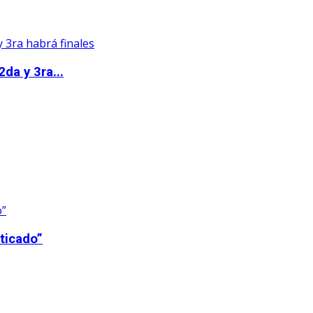
da y 3ra...
ticado”