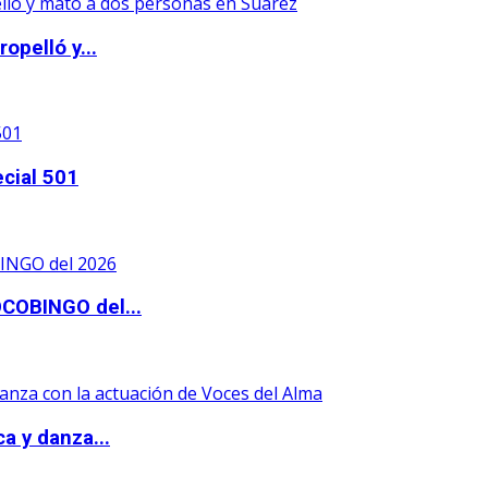
opelló y...
ecial 501
OCOBINGO del...
a y danza...