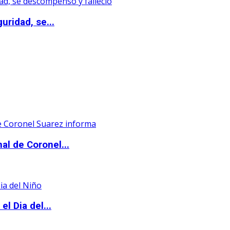
uridad, se...
al de Coronel...
l Dia del...