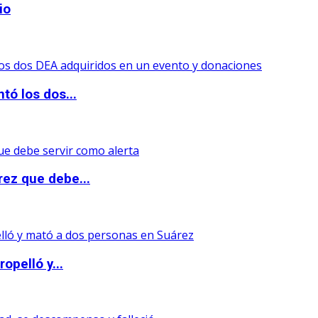
io
tó los dos...
rez que debe...
opelló y...