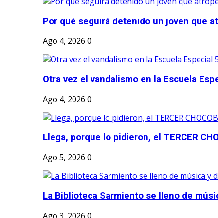
Por qué seguirá detenido un joven que atr
Ago 4, 2026
0
Otra vez el vandalismo en la Escuela Esp
Ago 4, 2026
0
Llega, porque lo pidieron, el TERCER CH
Ago 5, 2026
0
La Biblioteca Sarmiento se lleno de músic
Ago 3, 2026
0