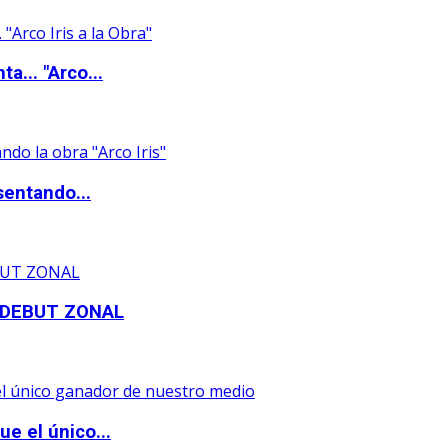
a... "Arco...
sentando...
 DEBUT ZONAL
e el único...